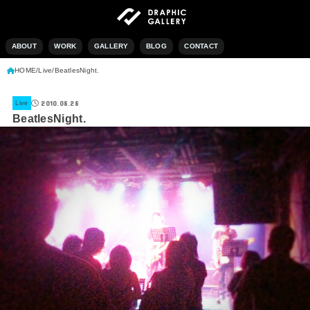
ABOUT
WORK
GALLERY
BLOG
CONTACT
HOME
Live
BeatlesNight.
2010.08.28
Live
BeatlesNight.